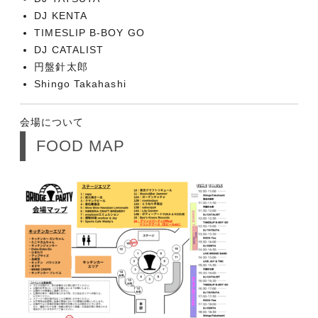
DJ KENTA
TIMESLIP B-BOY GO
DJ CATALIST
円盤針太郎
Shingo Takahashi
会場について
FOOD MAP