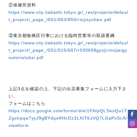
②保健所資料
https://www.city.itabashi.tokyo.jp/_res/projects/defaul
t_project/_page_/001/003/850/rinjisyutten.pdf
③東京都板橋区行事における臨時営業等の取扱要綱
https://www.city.itabashi.tokyo.jp/_res/projects/defaul
t_project/_page_/001/015/687/r030608gyojirinnjieigy
outoriatukai.pdf
上記3点を確認の上、下記の出店募集フォームに入力下さ
い。
フォームはこちら
https://docs.google.com/forms/d/e/1FAIpQLSeoQu1T
Zgxtrpqe7yyJ9gBYdqeKHcOz3LXtT6zVQ7LGaPxScA/
viewform