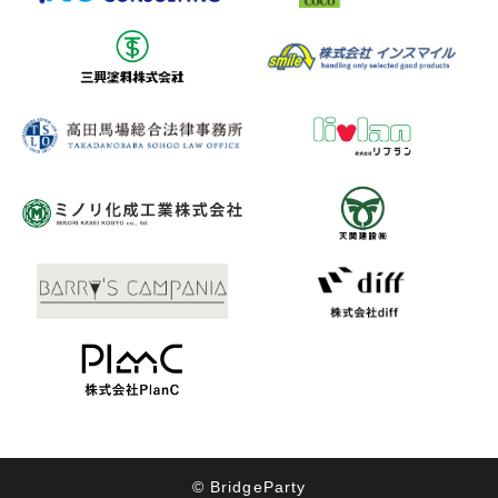
© BridgeParty