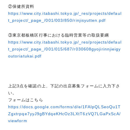
②保健所資料
https://www.city.itabashi.tokyo.jp/_res/projects/defaul
t_project/_page_/001/003/850/rinjisyutten.pdf
③東京都板橋区行事における臨時営業等の取扱要綱
https://www.city.itabashi.tokyo.jp/_res/projects/defaul
t_project/_page_/001/015/687/r030608gyojirinnjieigy
outoriatukai.pdf
上記3点を確認の上、下記の出店募集フォームに入力下さ
い。
フォームはこちら
https://docs.google.com/forms/d/e/1FAIpQLSeoQu1T
Zgxtrpqe7yyJ9gBYdqeKHcOz3LXtT6zVQ7LGaPxScA/
viewform