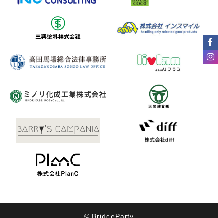
© BridgeParty