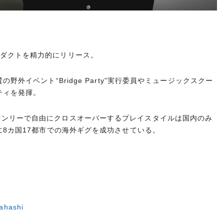
ダクトを精力的にリリース。
賛の野外イベント
“Bridge Party”
実行委員やミュージックスクー
ティを発揮。
オンリーで自由にクロスオーバーするプレイスタイルは国内のみ
に
8
カ国
17
都市での海外ギグを成功させている。
ahashi