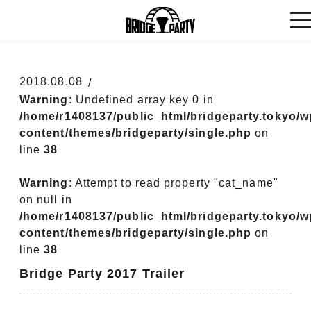
to
na
2018.08.08
Warning
: Undefined array key 0 in
/home/r1408137/public_html/bridgeparty.tokyo/w
content/themes/bridgeparty/single.php
on
line
38
Warning
: Attempt to read property "cat_name"
on null in
/home/r1408137/public_html/bridgeparty.tokyo/w
content/themes/bridgeparty/single.php
on
line
38
Bridge Party 2017 Trailer